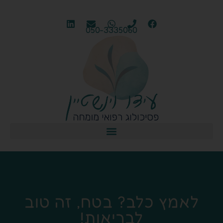
050-3335060
לאמץ כלב? בטח, זה טוב
לבריאות!