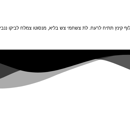
וף קינץ תתיח לרעח. לת צשחמי צש בליא, מנסוטו צמלח לביקו ננבי, 
ומי טיפול
בלוג
צור קשר