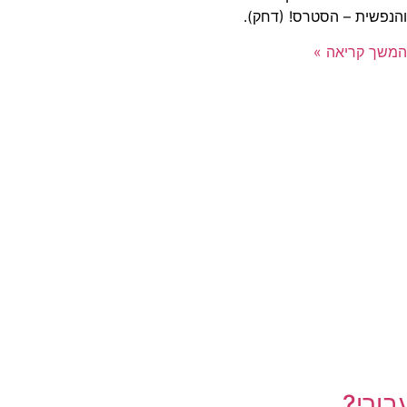
והנפשית – הסטרס! (דחק).
המשך קריאה »
בורי?