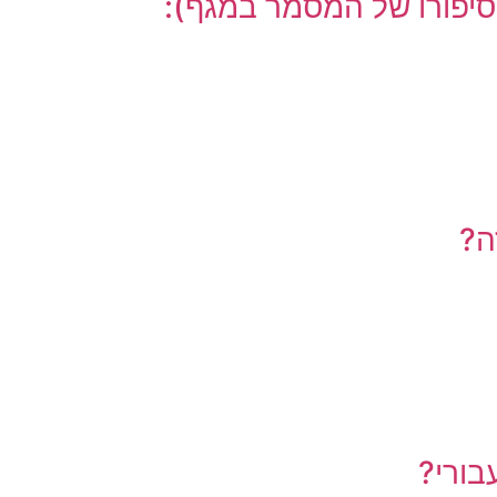
סיפורו של המסמר במגף):
בורי?