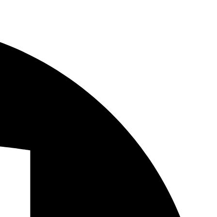
דלג
לתוכן